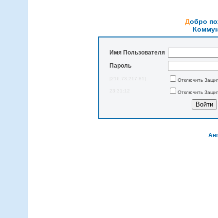
Добро п
Коммун
Имя Пользователя
Пароль
[216.73.217.81]
Отключить Защит
23:31:12
Отключить Защит
Анг